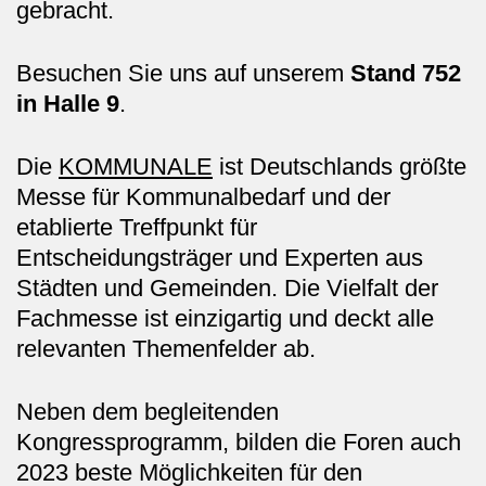
gebracht.
Jubiläum | 25 Jahre
Leistungen
Besuchen Sie uns auf unserem
Stand 752
in Halle 9
.
Projektsteuerung
Die
KOMMUNALE
ist Deutschlands größte
Fördermittel
Messe für Kommunalbedarf und der
etablierte Treffpunkt für
VgV-Verfahren
Entscheidungsträger und Experten aus
Städten und Gemeinden. Die Vielfalt der
Vergabe-Support
Fachmesse ist einzigartig und deckt alle
relevanten Themenfelder ab.
Parkraummanagement
Neben dem begleitenden
Raumprogramm
Kongressprogramm, bilden die Foren auch
2023 beste Möglichkeiten für den
Hygiene