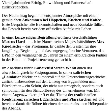
Vierteljahrhundert Erfolg, Entwicklung und Partnerschaft
zurückzublicken.
Der Nachmittag begann in entspannter Atmosphäre mit einem
gemütlichen
Ankommen bei Häppchen, Kuchen und Kaffee
.
Erste Gespräche, alte Bekanntschaften und neue Kontakte füllten
das Festzelt bereits vor dem offiziellen Auftakt mit Leben.
In einer
kurzweiligen Begrüßung
eröffnete Geschäftsführer
Marcus Hartl
– auch im Namen seines Mitgeschäftsführers
Max
Knödlseder
– das Programm. Er dankte den Gästen für ihre
langjährige Begleitung und das entgegengebrachte Vertrauen, das
BPM in den vergangenen 25 Jahren zu einem erfolgreichen Partner
in der Bau- und Projektsteuerung gemacht hat.
Im Anschluss führte
Kabarettist Stefan Wählt
durch das
abwechslungsreiche Festprogramm. In seiner
satirischen
„Laudatio“
blickte er humorvoll auf die Unternehmensgeschichte
zurück, insbesondere auf den Umzug von Eggenfelden nach
Pfarrkirchen – ein Schritt, der nicht nur strategisch, sondern auch
symbolisch für den Standortbezug des Unternehmens war. Mit
einem Augenzwinkern griff er das Thema der
traditionellen
Konkurrenz zwischen Eggenfelden und Pfarrkirchen
auf und
bereitete damit die Bühne für einen der unterhaltsamen Höhepunkte
des Abends.