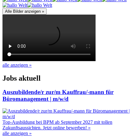
Alle Bilder anzeigen »
alle anzeigen
»
Jobs aktuell
Auszubildende/r zur/m Kauffrau/-mann für
Büromanagement | m/w/d
Top-Ausbildung bei BPM ab September 2027 mit tollen
Zukunftsaussichten. Jetzt online bewerben!
»
alle anzeigen
»