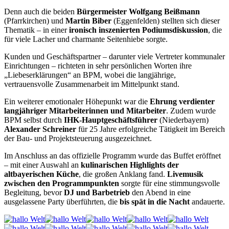
Denn auch die beiden
Bürgermeister Wolfgang Beißmann
(Pfarrkirchen) und
Martin Biber
(Eggenfelden) stellten sich dieser
Thematik – in einer
ironisch inszenierten Podiumsdiskussion
, die
für viele Lacher und charmante Seitenhiebe sorgte.
Kunden und Geschäftspartner – darunter viele Vertreter kommunaler
Einrichtungen – richteten in sehr persönlichen Worten ihre
„Liebeserklärungen“ an BPM, wobei die langjährige,
vertrauensvolle Zusammenarbeit im Mittelpunkt stand.
Ein weiterer emotionaler Höhepunkt war die
Ehrung verdienter
langjähriger Mitarbeiterinnen und Mitarbeiter
. Zudem wurde
BPM selbst durch
IHK-Hauptgeschäftsführer
(Niederbayern)
Alexander Schreiner
für 25 Jahre erfolgreiche Tätigkeit im Bereich
der Bau- und Projektsteuerung ausgezeichnet.
Im Anschluss an das offizielle Programm wurde das Buffet eröffnet
– mit einer Auswahl an
kulinarischen Highlights der
altbayerischen Küche
, die großen Anklang fand.
Livemusik
zwischen den Programmpunkten
sorgte für eine stimmungsvolle
Begleitung, bevor
DJ und Barbetrieb
den Abend in eine
ausgelassene Party überführten, die
bis spät in die Nacht
andauerte.