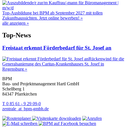
Top-Ausbildung bei BPM ab September 2027 mit tollen
Zukunftsaussichten. Jetzt online bewerben!
»
alle anzeigen
»
Top‑News
Freistaat erkennt Förderbedarf für St. Josef an
Rückenwind für die
Generalsanierung des Caritas-Krankenhauses St. Josef in
Regensburg
»
BPM
Bau- und Projektmanagement Hartl GmbH
Schellberg 1
84347 Pfarrkirchen
T 0 85 61 - 9 29 09-0
zentrale
_at_
bpm-gmbh.de